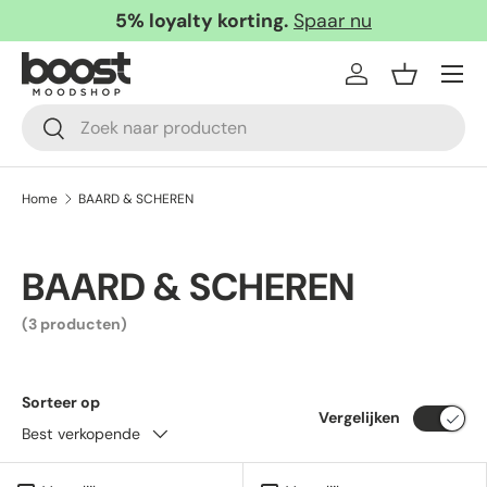
5% loyalty korting.
Spaar nu
Ga naar inhoud
Menu
Inloggen
Mandje
Zoeken
Zoeken
Home
BAARD & SCHEREN
BAARD & SCHEREN
(3 producten)
Sorteer op
Vergelijken
Best verkopende