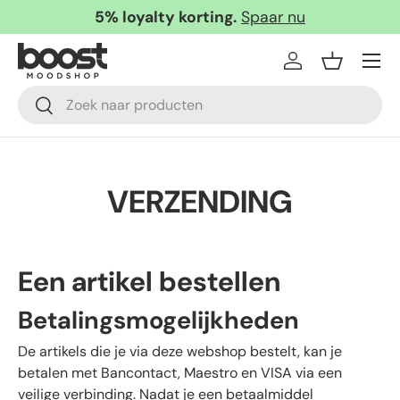
5% loyalty korting.
Spaar nu
Ga naar inhoud
Menu
Inloggen
Mandje
Zoeken
Zoeken
VERZENDING
Een artikel bestellen
Betalingsmogelijkheden
De artikels die je via deze webshop bestelt, kan je
betalen met Bancontact, Maestro en VISA via een
veilige verbinding. Nadat je een betaalmiddel