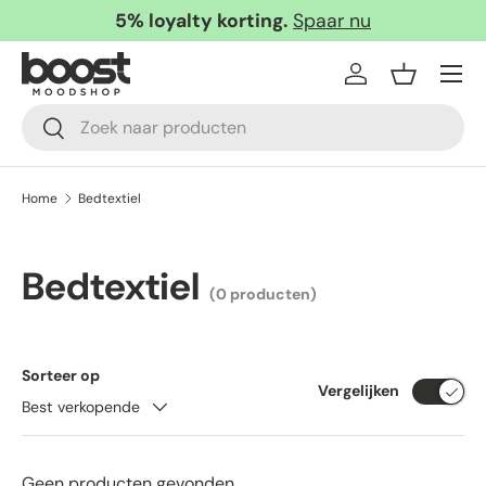
5% loyalty korting.
Spaar nu
Ga naar inhoud
Menu
Inloggen
Mandje
Zoeken
Zoeken
Home
Bedtextiel
Bedtextiel
(0 producten)
Sorteer op
Vergelijken
Best verkopende
Geen producten gevonden