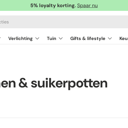
5% loyalty korting.
Spaar nu
Verlichting
Tuin
Gifts & lifestyle
Keu
en & suikerpotten