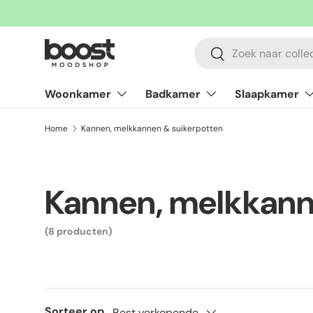
Ga naar inhoud
Zoeken
Zoeken
Woonkamer
Badkamer
Slaapkamer
Home
Kannen, melkkannen & suikerpotten
Kannen, melkkann
(8 producten)
Sorteer op
Best verkopende