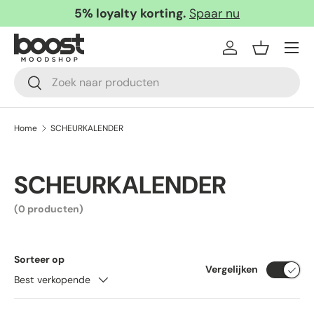
5% loyalty korting.
Spaar nu
Ga naar inhoud
Menu
Inloggen
Mandje
Zoeken
Zoeken
Home
SCHEURKALENDER
SCHEURKALENDER
(0 producten)
Sorteer op
Vergelijken
Best verkopende