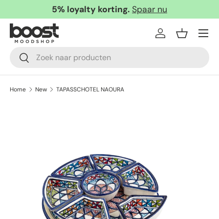
5% loyalty korting.
Spaar nu
Ga naar inhoud
Menu
Inloggen
Mandje
Zoeken
Zoeken
Home
New
TAPASSCHOTEL NAOURA