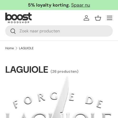
5% loyalty korting.
Spaar nu
Ga naar inhoud
Menu
Inloggen
Mandje
Zoeken
Zoeken
Home
LAGUIOLE
LAGUIOLE
(26 producten)