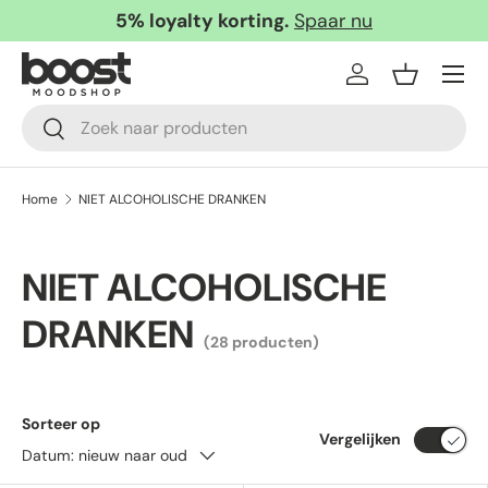
5% loyalty korting.
Spaar nu
Ga naar inhoud
Menu
Inloggen
Mandje
Zoeken
Zoeken
Home
NIET ALCOHOLISCHE DRANKEN
NIET ALCOHOLISCHE
DRANKEN
(28 producten)
Sorteer op
Vergelijken
Datum: nieuw naar oud