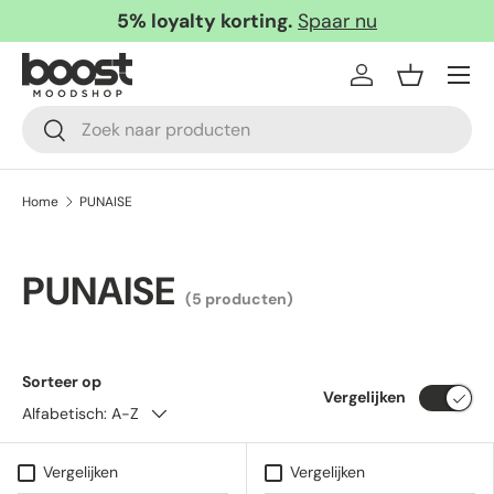
5% loyalty korting.
Spaar nu
Ga naar inhoud
Menu
Inloggen
Mandje
Zoeken
Zoeken
Home
PUNAISE
PUNAISE
(5 producten)
Sorteer op
Vergelijken
Alfabetisch: A-Z
Vergelijken
Vergelijken