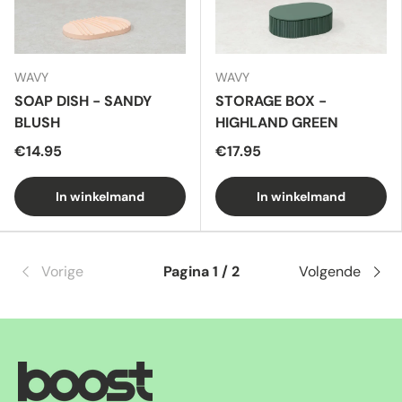
WAVY
WAVY
SOAP DISH - SANDY
STORAGE BOX -
BLUSH
HIGHLAND GREEN
€14.95
€17.95
In winkelmand
In winkelmand
Vorige
Pagina 1 / 2
Volgende