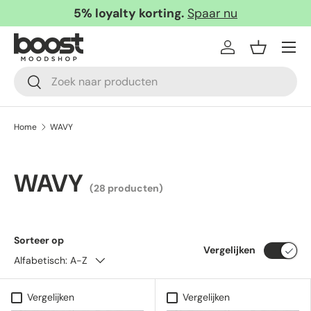
5% loyalty korting.
Spaar nu
Ga naar inhoud
Menu
Inloggen
Mandje
Zoeken
Zoeken
Home
WAVY
WAVY
(28 producten)
Sorteer op
Vergelijken
Alfabetisch: A-Z
Vergelijken
Vergelijken