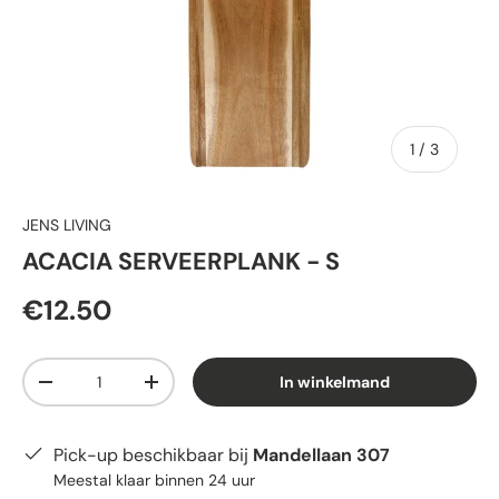
van
1
/
3
JENS LIVING
ACACIA SERVEERPLANK - S
€12.50
Aantal
In winkelmand
-
+
Pick-up beschikbaar bij
Mandellaan 307
Meestal klaar binnen 24 uur