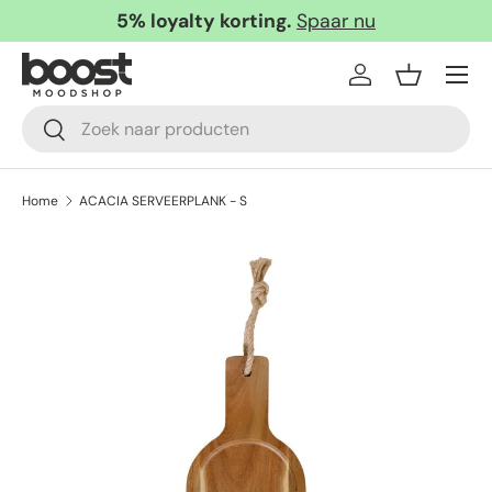
5% loyalty korting.
Spaar nu
Ga naar inhoud
Menu
Inloggen
Mandje
Zoeken
Zoeken
Home
ACACIA SERVEERPLANK - S