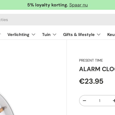
5% loyalty korting.
Spaar nu
Verlichting
Tuin
Gifts & lifestyle
Keu
PRESENT TIME
ALARM CLO
€23.95
Aantal
-