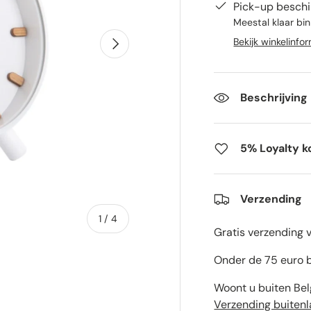
Pick-up beschi
Meestal klaar bi
Volgende
Bekijk winkelinfo
Beschrijving
5% Loyalty k
Verzending
van
1
/
4
Gratis verzending 
Onder de 75 euro b
Woont u buiten Bel
Verzending buiten