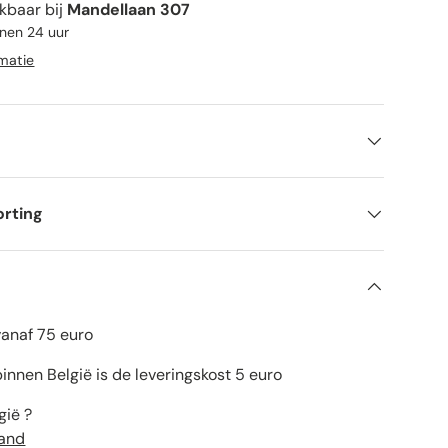
kbaar bij
Mandellaan 307
nnen 24 uur
rmatie
orting
vanaf 75 euro
innen België is de leveringskost 5 euro
gië ?
land