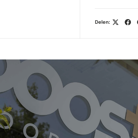
gave
gallerij-weergave
elding 4 in gallerij-weergave
Delen: