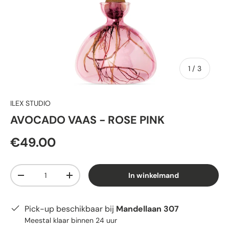
van
1
/
3
ILEX STUDIO
AVOCADO VAAS - ROSE PINK
€49.00
Aantal
In winkelmand
-
+
Pick-up beschikbaar bij
Mandellaan 307
Meestal klaar binnen 24 uur