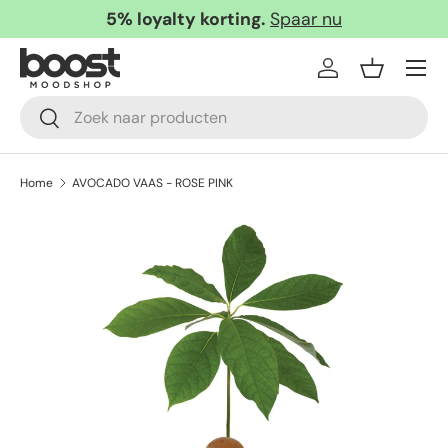
5% loyalty korting.
Spaar nu
Ga naar inhoud
Menu
Inloggen
Mandje
Zoeken
Zoeken
Home
AVOCADO VAAS - ROSE PINK