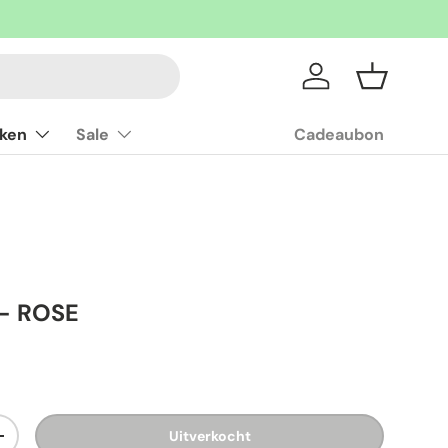
Inloggen
Mandje
ken
Sale
Cadeaubon
- ROSE
Uitverkocht
+