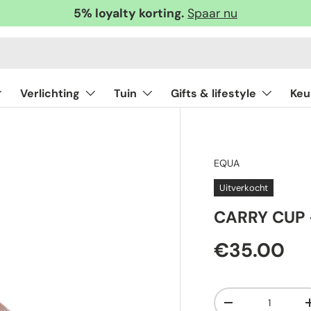
5% loyalty korting.
Spaar nu
Verlichting
Tuin
Gifts & lifestyle
Keu
EQUA
Uitverkocht
CARRY CUP 
€35.00
Aantal
-