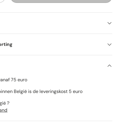
orting
vanaf 75 euro
innen België is de leveringskost 5 euro
gië ?
land