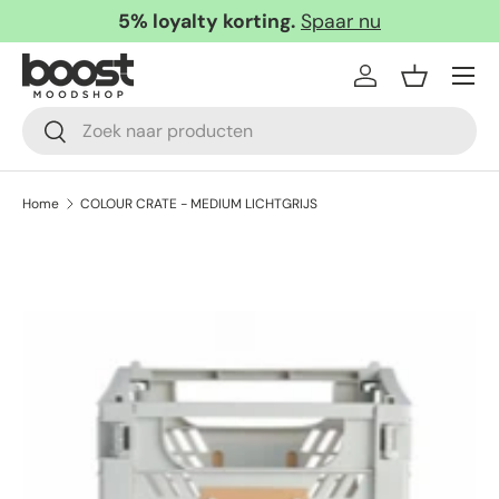
5% loyalty korting.
Spaar nu
Ga naar inhoud
Menu
Inloggen
Mandje
Zoeken
Zoeken
Home
COLOUR CRATE - MEDIUM LICHTGRIJS