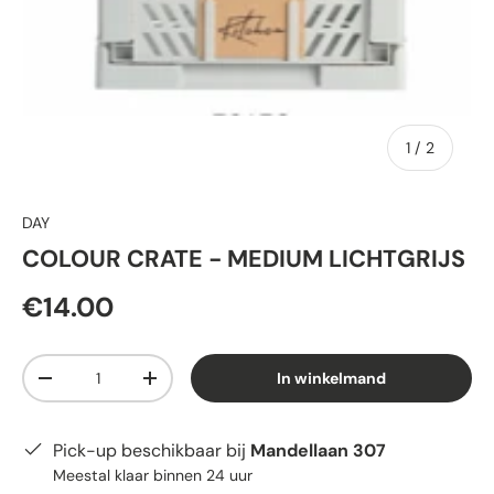
van
1
/
2
DAY
COLOUR CRATE - MEDIUM LICHTGRIJS
€14.00
Aantal
In winkelmand
-
+
Pick-up beschikbaar bij
Mandellaan 307
Meestal klaar binnen 24 uur