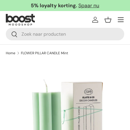
5% loyalty korting.
Spaar nu
Ga naar inhoud
Menu
Inloggen
Mandje
Zoeken
Zoeken
Home
FLOWER PILLAR CANDLE Mint