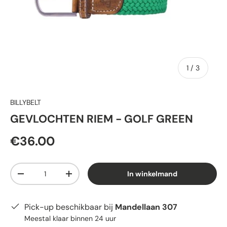
van
1
/
3
BILLYBELT
GEVLOCHTEN RIEM - GOLF GREEN
€36.00
Aantal
In winkelmand
-
+
Pick-up beschikbaar bij
Mandellaan 307
Meestal klaar binnen 24 uur