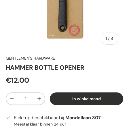
van
1
/
4
GENTLEMEN'S HARDWARE
HAMMER BOTTLE OPENER
€12.00
Aantal
In winkelmand
-
+
Pick-up beschikbaar bij
Mandellaan 307
Meestal klaar binnen 24 uur