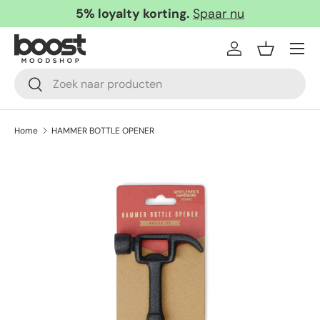
5% loyalty korting.
Spaar nu
Ga naar inhoud
Menu
Inloggen
Mandje
Zoeken
Zoeken
Home
HAMMER BOTTLE OPENER