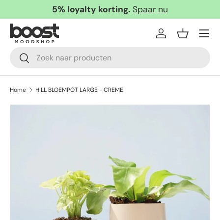
5% loyalty korting.
Spaar nu
Ga naar inhoud
Menu
Inloggen
Mandje
Zoeken
Zoeken
Home
HILL BLOEMPOT LARGE - CREME