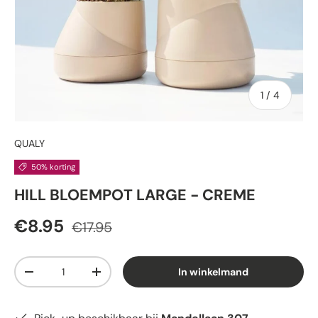
van
1
/
4
QUALY
50% korting
HILL BLOEMPOT LARGE - CREME
€8.95
€17.95
Aantal
In winkelmand
-
+