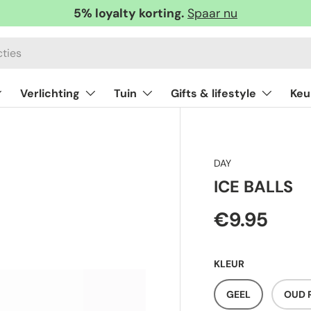
5% loyalty korting.
Spaar nu
Verlichting
Tuin
Gifts & lifestyle
Keu
DAY
ICE BALLS
€9.95
KLEUR
GEEL
OUD 