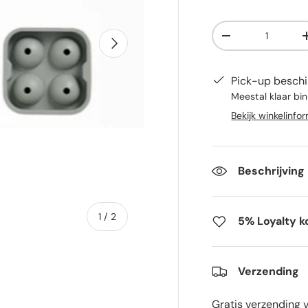
Aantal
Volgende
-
Pick-up beschi
Meestal klaar bi
Bekijk winkelinfo
Beschrijving
van
1
/
2
5% Loyalty k
Verzending
Gratis verzending 