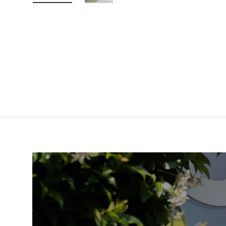
Laad afbeelding 1 in gallerij-weergave
Laad afbeelding 2 in gallerij-weer