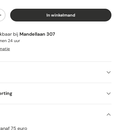
In winkelmand
+
kbaar bij
Mandellaan 307
nnen 24 uur
rmatie
orting
vanaf 75 euro