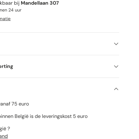
kbaar bij
Mandellaan 307
nnen 24 uur
rmatie
orting
vanaf 75 euro
innen België is de leveringskost 5 euro
gië ?
land