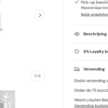
Pick-up beschi
Meestal klaar bi
Volgende
Bekijk winkelinfo
Beschrijving
5% Loyalty k
Verzending
van
1
/
5
Gratis verzending 
Onder de 75 euro b
Woont u buiten Bel
Verzending buiten