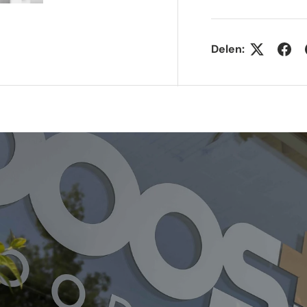
gave
gallerij-weergave
elding 4 in gallerij-weergave
Laad afbeelding 5 in gallerij-weergave
Delen: