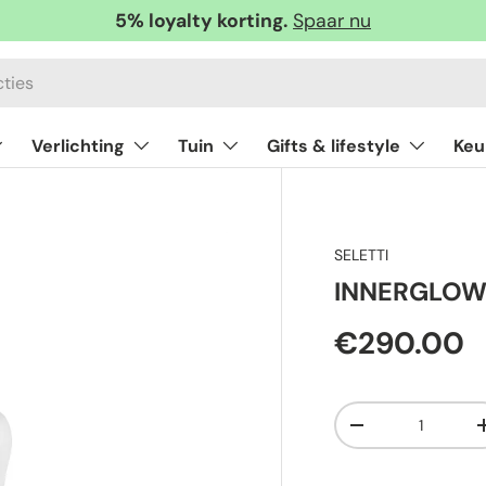
5% loyalty korting.
Spaar nu
Verlichting
Tuin
Gifts & lifestyle
Keu
SELETTI
INNERGLOW 
€290.00
Aantal
-