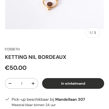
van
1
/
3
FOSSETH
KETTING NIL BORDEAUX
€50.00
Aantal
In winkelmand
-
+
Pick-up beschikbaar bij
Mandellaan 307
Meestal klaar binnen 24 uur