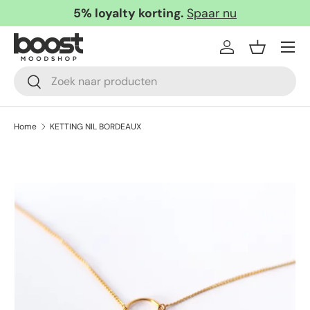
5% loyalty korting.
Spaar nu
Ga naar inhoud
Menu
Inloggen
Mandje
Zoeken
Zoeken
Home
KETTING NIL BORDEAUX