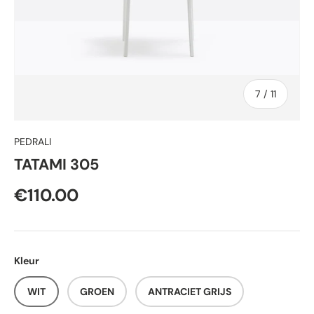
van
7
/
11
PEDRALI
TATAMI 305
€110.00
Kleur
WIT
GROEN
ANTRACIET GRIJS