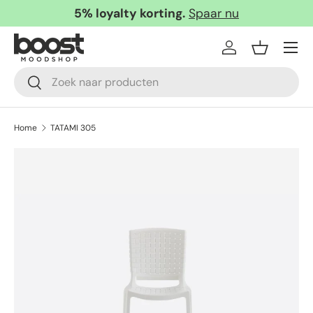
5% loyalty korting.
Spaar nu
Ga naar inhoud
Menu
Inloggen
Mandje
Zoeken
Zoeken
Home
TATAMI 305
Afbeelding 7 is nu beschikbaar in gallerij-weergave