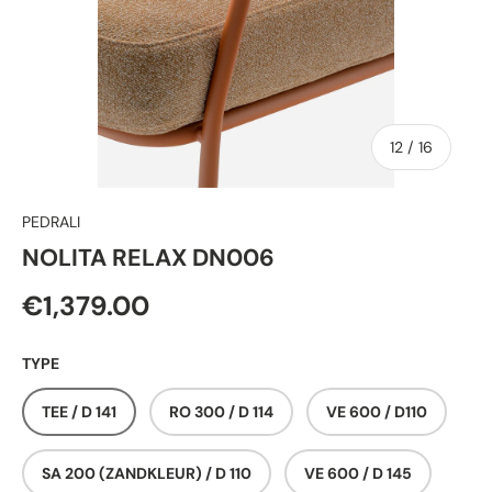
van
12
/
16
PEDRALI
NOLITA RELAX DN006
€1,379.00
TYPE
TEE / D 141
RO 300 / D 114
VE 600 / D110
SA 200 (ZANDKLEUR) / D 110
VE 600 / D 145