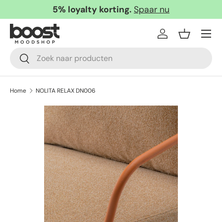
5% loyalty korting.
Spaar nu
Ga naar inhoud
Menu
Inloggen
Mandje
Zoeken
Zoeken
Home
NOLITA RELAX DN006
Afbeelding 12 is nu beschikbaar in gallerij-weergave