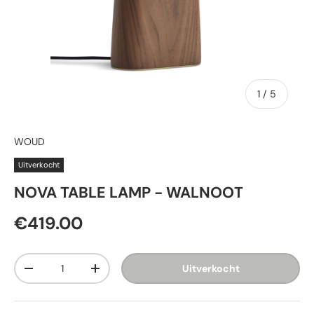
van
1
/
5
WOUD
Uitverkocht
NOVA TABLE LAMP - WALNOOT
€419.00
Aantal
Uitverkocht
-
+