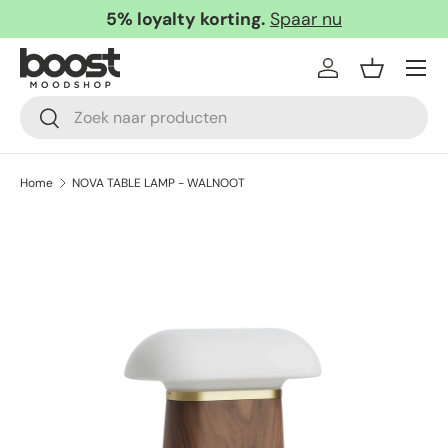
5% loyalty korting.
Spaar nu
Ga naar inhoud
Menu
Inloggen
Mandje
Zoeken
Zoeken
Home
NOVA TABLE LAMP - WALNOOT