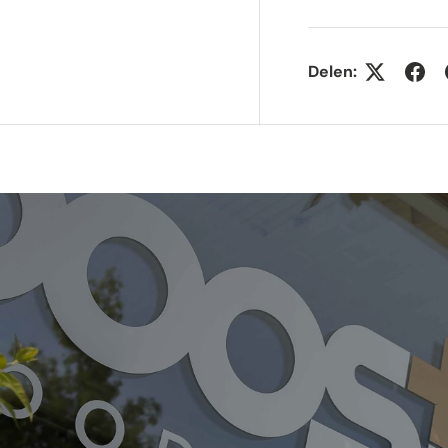
gave
gallerij-weergave
Delen: