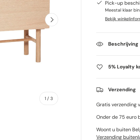
Pick-up beschi
Meestal klaar bi
Volgende
Bekijk winkelinfo
Beschrijving
5% Loyalty k
Verzending
van
1
/
3
Gratis verzending 
Onder de 75 euro b
Woont u buiten Bel
Verzending buiten