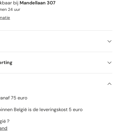
kbaar bij
Mandellaan 307
nnen 24 uur
rmatie
orting
vanaf 75 euro
innen België is de leveringskost 5 euro
gië ?
land