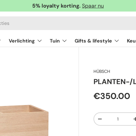
5% loyalty korting.
Spaar nu
Verlichting
Tuin
Gifts & lifestyle
Keu
HÜBSCH
PLANTEN-/
€350.00
Aantal
-