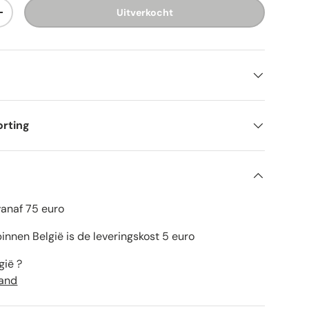
Uitverkocht
+
orting
vanaf 75 euro
innen België is de leveringskost 5 euro
gië ?
land