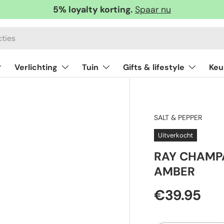
5% loyalty korting.
Spaar nu
Verlichting
Tuin
Gifts & lifestyle
Keu
SALT & PEPPER
Uitverkocht
RAY CHAMPA
AMBER
€39.95