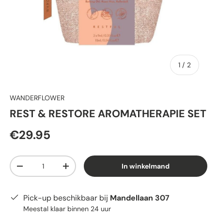
van
1
/
2
WANDERFLOWER
REST & RESTORE AROMATHERAPIE SET
€29.95
Aantal
In winkelmand
-
+
Pick-up beschikbaar bij
Mandellaan 307
Meestal klaar binnen 24 uur