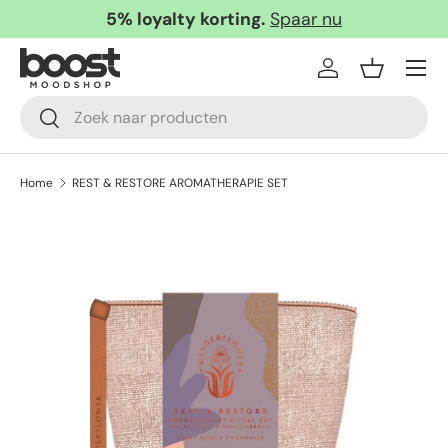
5% loyalty korting.
Spaar nu
Ga naar inhoud
Menu
Inloggen
Mandje
Zoeken
Zoeken
Home
REST & RESTORE AROMATHERAPIE SET