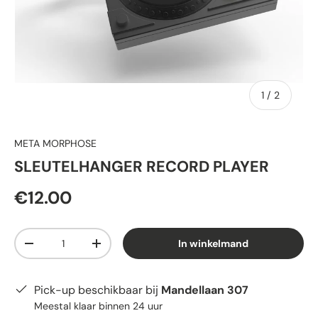
van
1
/
2
META MORPHOSE
SLEUTELHANGER RECORD PLAYER
€12.00
Aantal
In winkelmand
-
+
Pick-up beschikbaar bij
Mandellaan 307
Meestal klaar binnen 24 uur