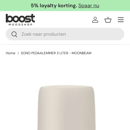
5% loyalty korting.
Spaar nu
Ga naar inhoud
Menu
Inloggen
Mandje
Zoeken
Zoeken
Home
SONO PEDAALEMMER 3 LITER - MOONBEAM