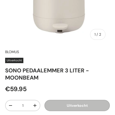
van
1
/
2
BLOMUS
Uitverkocht
SONO PEDAALEMMER 3 LITER -
MOONBEAM
€59.95
Aantal
Uitverkocht
-
+