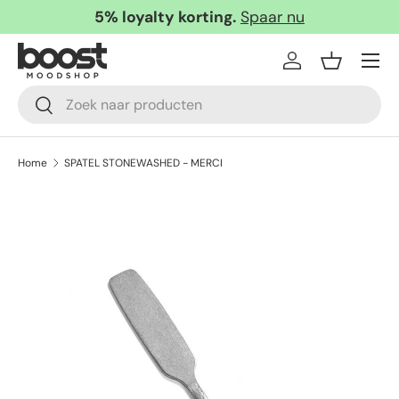
5% loyalty korting.
Spaar nu
Ga naar inhoud
Menu
Inloggen
Mandje
Zoeken
Zoeken
Home
SPATEL STONEWASHED - MERCI