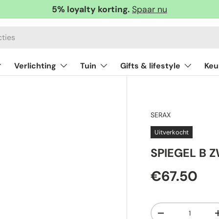
5% loyalty korting.
Spaar nu
Verlichting
Tuin
Gifts & lifestyle
Keu
SERAX
Uitverkocht
SPIEGEL B 
€67.50
Aantal
-