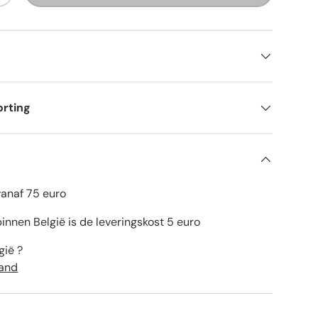
orting
vanaf 75 euro
innen België is de leveringskost 5 euro
gië ?
land