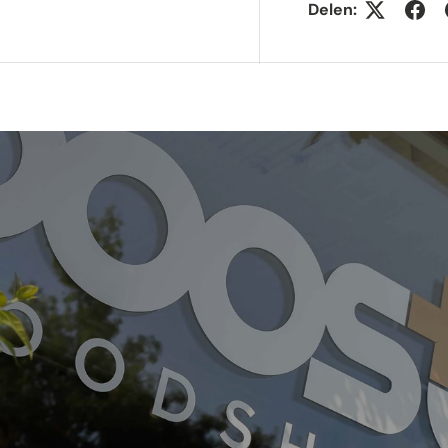
Delen:
gave
gallerij-weergave
elding 4 in gallerij-weergave