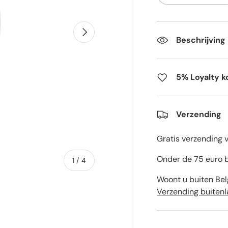
Volgende
Beschrijving
5% Loyalty k
Verzending
Gratis verzending 
Onder de 75 euro b
van
1
/
4
Woont u buiten Bel
Verzending buiten