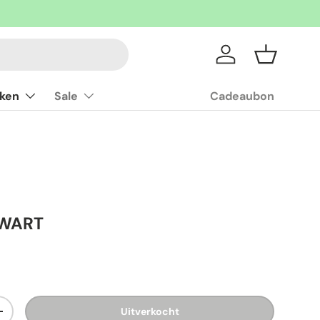
Inloggen
Mandje
ken
Sale
Cadeaubon
ZWART
Uitverkocht
+