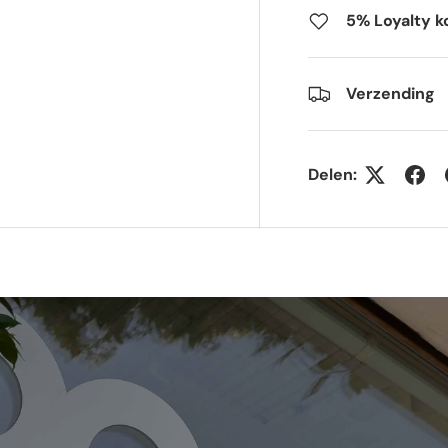
gave
gallerij-weergave
5% Loyalty k
Verzending
Delen: