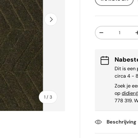
Volgende
Aantal
-
Nabeste
Dit is een
circa 4 - 
Zoek je ee
op
didier
van
1
/
3
778 319. W
Beschrijving