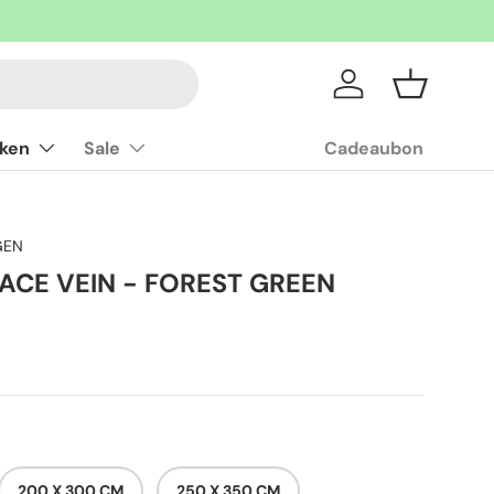
Inloggen
Mandje
ken
Sale
Cadeaubon
GEN
FACE VEIN - FOREST GREEN
200 X 300 CM
250 X 350 CM