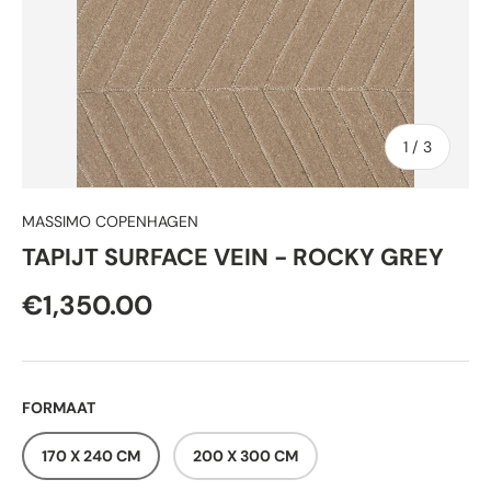
van
1
/
3
MASSIMO COPENHAGEN
TAPIJT SURFACE VEIN - ROCKY GREY
€1,350.00
FORMAAT
170 X 240 CM
200 X 300 CM