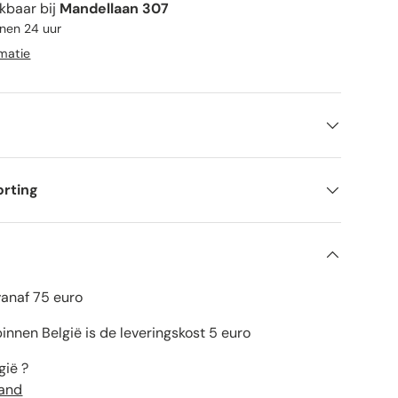
kbaar bij
Mandellaan 307
nnen 24 uur
rmatie
orting
vanaf 75 euro
innen België is de leveringskost 5 euro
gië ?
land