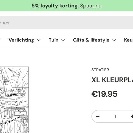
5% loyalty korting.
Spaar nu
Verlichting
Tuin
Gifts & lifestyle
Keu
STRATIER
XL KLEURPL
€19.95
Aantal
-